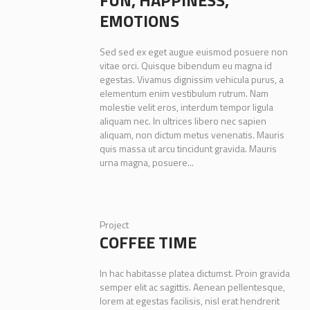
FUN, HAPPINESS,
EMOTIONS
Sed sed ex eget augue euismod posuere non
vitae orci. Quisque bibendum eu magna id
egestas. Vivamus dignissim vehicula purus, a
elementum enim vestibulum rutrum. Nam
molestie velit eros, interdum tempor ligula
aliquam nec. In ultrices libero nec sapien
aliquam, non dictum metus venenatis. Mauris
quis massa ut arcu tincidunt gravida. Mauris
urna magna, posuere...
Project
COFFEE TIME
In hac habitasse platea dictumst. Proin gravida
semper elit ac sagittis. Aenean pellentesque,
lorem at egestas facilisis, nisl erat hendrerit