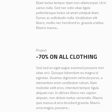
Etiam luctus tempor diam non ullamcorper. Ut in
varius nulla. Sed nec odio vitae ligula
pellentesque luctus sit amet volutpat diam.
Donec ac sollicitudin nulla. Vestibulum elit
libero, mollis nec hendrerit in, gravida a tellus.
Mauris massa...
Project
-70% ON ALL CLOTHING
Sed sed ex eget augue euismod posuere non
vitae orci. Quisque bibendum eu magna id
egestas. Vivamus dignissim vehicula purus, a
elementum enim vestibulum rutrum. Nam
molestie velit eros, interdum tempor ligula
aliquam nec. In ultrices libero nec sapien
aliquam, non dictum metus venenatis. Mauris
quis massa ut arcu tincidunt gravida. Mauris
urna magna, posuere...